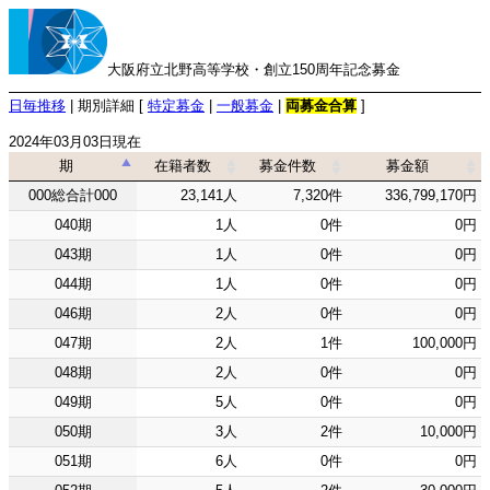
大阪府立北野高等学校・創立150周年記念募金
日毎推移
| 期別詳細 [
特定募金
|
一般募金
|
両募金合算
]
2024年03月03日現在
期
在籍者数
募金件数
募金額
期
在籍者数
募金件数
募金額
000総合計000
23,141人
7,320件
336,799,170円
040期
1人
0件
0円
043期
1人
0件
0円
044期
1人
0件
0円
046期
2人
0件
0円
047期
2人
1件
100,000円
048期
2人
0件
0円
049期
5人
0件
0円
050期
3人
2件
10,000円
051期
6人
0件
0円