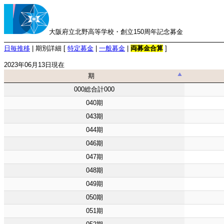
大阪府立北野高等学校・創立150周年記念募金
日毎推移
| 期別詳細 [
特定募金
|
一般募金
|
両募金合算
]
2023年06月13日現在
期
期
000総合計000
040期
043期
044期
046期
047期
048期
049期
050期
051期