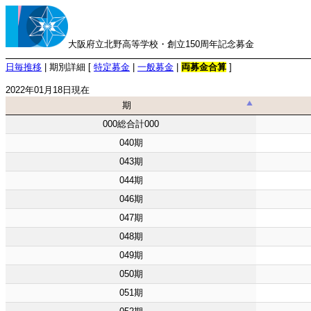
大阪府立北野高等学校・創立150周年記念募金
日毎推移
| 期別詳細 [
特定募金
|
一般募金
|
両募金合算
]
2022年01月18日現在
期
期
000総合計000
040期
043期
044期
046期
047期
048期
049期
050期
051期