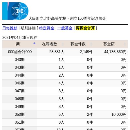
大阪府立北野高等学校・創立150周年記念募金
日毎推移
| 期別詳細 [
特定募金
|
一般募金
|
両募金合算
]
2021年04月18日現在
期
在籍者数
募金件数
募金額
期
在籍者数
募金件数
募金額
000総合計000
23,881人
2,149件
44,736,560円
040期
1人
0件
0円
043期
1人
0件
0円
044期
2人
0件
0円
046期
4人
0件
0円
047期
3人
0件
0円
048期
3人
0件
0円
049期
8人
0件
0円
050期
5人
2件
10,000円
051期
8人
0件
0円