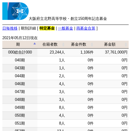
大阪府立北野高等学校・創立150周年記念募金
日毎推移
| 期別詳細 [
特定募金
|
一般募金
|
両募金合算
]
2021年05月12日現在
期
在籍者数
募金件数
募金額
期
在籍者数
募金件数
募金額
000総合計000
23,244人
1,106件
37,761,000円
040期
1人
0件
0円
043期
1人
0件
0円
044期
2人
0件
0円
046期
4人
0件
0円
047期
3人
0件
0円
048期
3人
0件
0円
049期
8人
0件
0円
050期
4人
0件
0円
051期
8人
0件
0円