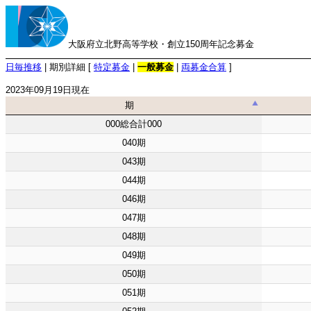
大阪府立北野高等学校・創立150周年記念募金
日毎推移
| 期別詳細 [
特定募金
|
一般募金
|
両募金合算
]
2023年09月19日現在
期
期
000総合計000
040期
043期
044期
046期
047期
048期
049期
050期
051期