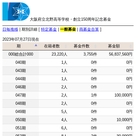
大阪府立北野高等学校・創立150周年記念募金
日毎推移
| 期別詳細 [
特定募金
|
一般募金
|
両募金合算
]
2023年07月27日現在
期
在籍者数
募金件数
募金額
期
在籍者数
募金件数
募金額
000総合計000
23,220人
3,755件
56,837,560円
040期
1人
0件
0円
043期
1人
0件
0円
044期
1人
0件
0円
046期
2人
0件
0円
047期
2人
1件
100,000円
048期
2人
0件
0円
049期
5人
0件
0円
050期
4人
2件
10,000円
051期
6人
0件
0円