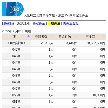
大阪府立北野高等学校・創立150周年記念募金
日毎推移
| 期別詳細 [
特定募金
|
一般募金
|
両募金合算
]
2022年08月01日現在
期
在籍者数
募金件数
募金額
期
在籍者数
募金件数
募金額
000総合計000
23,312人
3,416件
38,652,560円
040期
1人
0件
0円
043期
1人
0件
0円
044期
1人
0件
0円
046期
3人
0件
0円
047期
3人
0件
0円
048期
3人
0件
0円
049期
5人
0件
0円
050期
4人
2件
10,000円
051期
7人
0件
0円